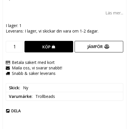
Lägg till i favoritlistan
Läs mer...
I lager: 1
Leverans:
I lager, vi skickar din vara om 1-2 dagar.
JÄMFÖR
KÖP
Betala säkert med kort
Maila oss, vi svarar snabbt!
Snabb & säker leverans
Skick
Ny
Varumärke
Trollbeads
DELA