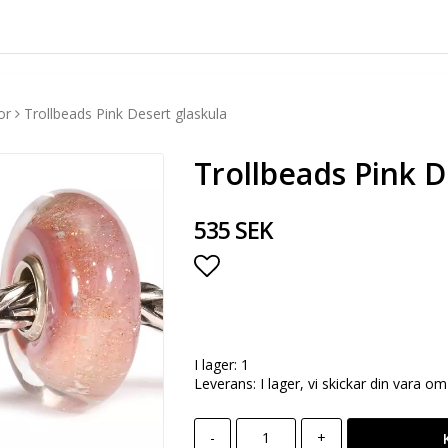
or
Trollbeads Pink Desert glaskula
Trollbeads Pink D
535 SEK
Lägg till i favoritlista
I lager: 1
Leverans:
I lager, vi skickar din vara o
-
+