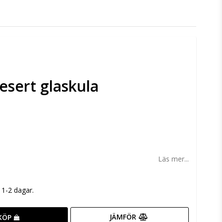
esert glaskula
n
Läs mer...
m 1-2 dagar.
JÄMFÖR
KÖP