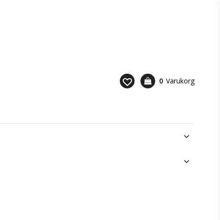
0
Varukorg
Din varukorg är tom