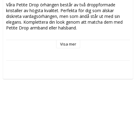
Våra Petite Drop örhängen består av två droppformade 
kristaller av högsta kvalitet. Perfekta för dig som älskar 
diskreta vardagsörhängen, men som ändå står ut med sin 
elegans. Komplettera din look genom att matcha dem med 
Petite Drop armband eller halsband.

Material: Mässing med 18K guldplätering. Nickelsäkert. 
Visa mer
Örhängenas stift är gjorda av 925 silver.

Storlek:7 x 10 mm

Världens högsta kvalitet på kristaller. Designad i Sverige, 
handgjord i Grekland