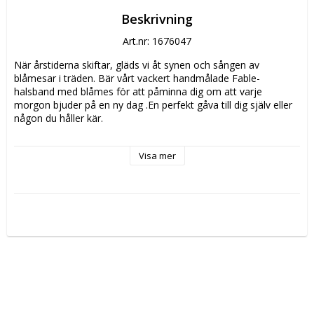
Beskrivning
Art.nr: 1676047
När årstiderna skiftar, gläds vi åt synen och sången av 
blåmesar i träden. Bär vårt vackert handmålade Fable-
halsband med blåmes för att påminna dig om att varje 
morgon bjuder på en ny dag .En perfekt gåva till dig själv eller 
någon du håller kär.
Fable Blue Tit halsband kommer i en vacker smyckesask med 
Visa mer
en smyckespåse i bomull.
Mått: halsbandets längd 41cm med 5cm förlängning, hängets 
storlek 18mm x 15mm
Material: Berlock i handmålad emalj, 22K guldpläterad 
zinklegering. Kedja i 22K guldpläterad mässing.