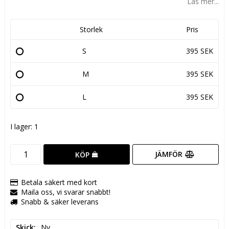
Läs mer...
Storlek
Pris
S
395 SEK
M
395 SEK
L
395 SEK
I lager: 1
JÄMFÖR
KÖP
Betala säkert med kort
Maila oss, vi svarar snabbt!
Snabb & säker leverans
Skick
Ny