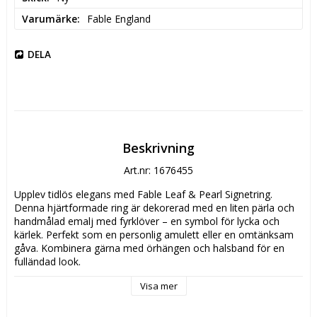
Varumärke
Fable England
DELA
Beskrivning
Art.nr: 1676455
Upplev tidlös elegans med Fable Leaf & Pearl Signetring. 
Denna hjärtformade ring är dekorerad med en liten pärla och 
handmålad emalj med fyrklöver – en symbol för lycka och 
kärlek. Perfekt som en personlig amulett eller en omtänksam 
gåva. Kombinera gärna med örhängen och halsband för en 
fulländad look.
Visa mer
Fable Leaf & Pearl ring kommer i en vacker smyckesask med 
en smyckespåse i bomull. Ringen finns i 3 storlekar, S 52mm, 
M 55mm och L 57mm