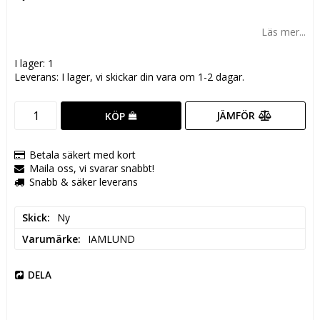
Lägg till i favoritlistan
Läs mer...
I lager: 1
Leverans:
I lager, vi skickar din vara om 1-2 dagar.
JÄMFÖR
KÖP
Betala säkert med kort
Maila oss, vi svarar snabbt!
Snabb & säker leverans
Skick
Ny
Varumärke
IAMLUND
DELA