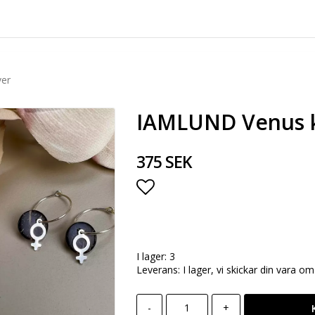
ver
IAMLUND Venus kr
375 SEK
Lägg till i favoritlista
I lager: 3
Leverans:
I lager, vi skickar din vara o
-
+