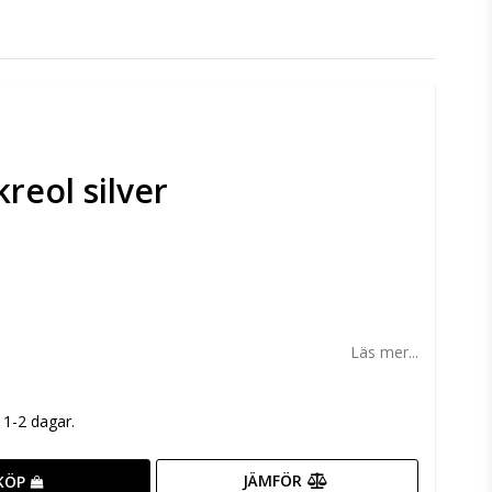
eol silver
n
Läs mer...
m 1-2 dagar.
JÄMFÖR
KÖP