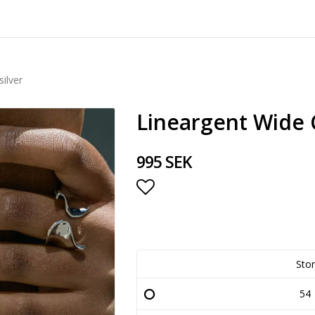
ilver
Lineargent Wide C
995 SEK
Lägg till i favoritlista
Stor
54