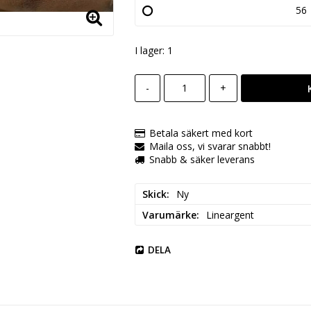
56
I lager: 1
-
+
Betala säkert med kort
Maila oss, vi svarar snabbt!
Snabb & säker leverans
Skick
Ny
Varumärke
Lineargent
DELA