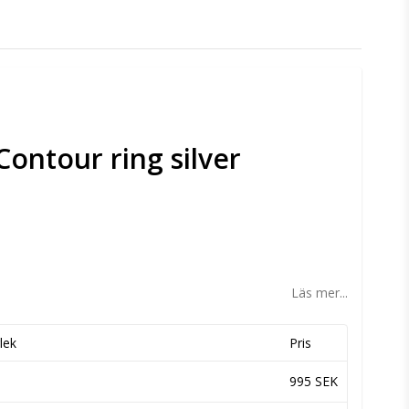
ontour ring silver
n
Läs mer...
lek
Pris
995 SEK