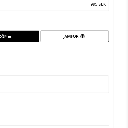
995 SEK
JÄMFÖR
KÖP