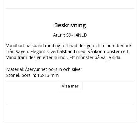
Beskrivning
Art.nr: S9-14NLD
Vändbart halsband med ny förfinad design och mindre berlock 
från Sägen. Elegant silverhalsband med två ikonmönster i ett. 
Vänd fram design efter humör. Ett mönster på varje sida.
Material: Återvunnet porslin och silver
Storlek porslin: 15x13 mm
Halsbandets längd: 500 mm to 600 mm
Visa mer
Övrigt: Justerbar längd
'
Skötselråd: Silver blir bara vackrare och vackrare ju mer du 
använder det. Det är hållbart och får med tiden en elegant 
patinerad yta. Om du vill behålla den högblanka looken, kan du 
vid behov rengöra och putsa upp silvret med silverputs. Porslin 
är ett robust och hållbart material som tål både vatten och 
silverputsen. Hantera ditt Sägensmycke med sunt förnuft, 
precis som med andra favoritsaker.