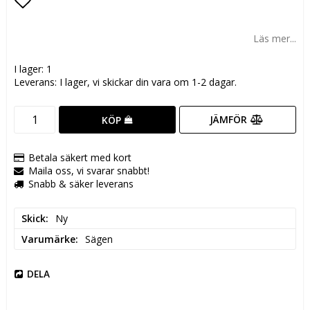
Lägg till i favoritlistan
Läs mer...
I lager: 1
Leverans:
I lager, vi skickar din vara om 1-2 dagar.
JÄMFÖR
KÖP
Betala säkert med kort
Maila oss, vi svarar snabbt!
Snabb & säker leverans
Skick
Ny
Varumärke
Sägen
DELA