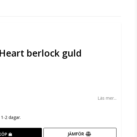
Heart berlock guld
n
Läs mer...
m 1-2 dagar.
JÄMFÖR
KÖP