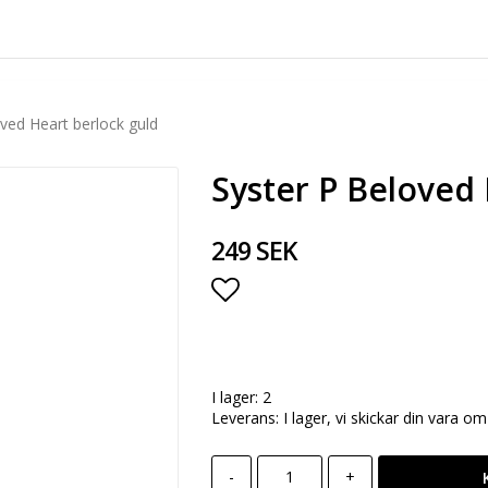
ved Heart berlock guld
Syster P Beloved 
249 SEK
Lägg till i favoritlista
I lager: 2
Leverans:
I lager, vi skickar din vara o
-
+