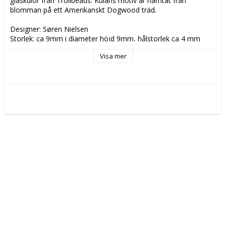
glaskulor från Trollbeads. Kulans motiv är hämtat från 
blomman på ett Amerikanskt Dogwood träd.
Designer: Søren Nielsen
Storlek: ca 9mm i diameter höjd 9mm, hålstorlek ca 4 mm
Denna kulan lämnade kollektionen 2014
Visa mer