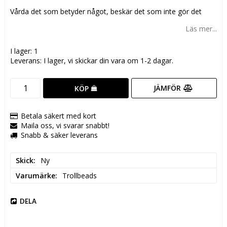
Lägg till i favoritlistan
Vårda det som betyder något, beskär det som inte gör det
Läs mer...
I lager: 1
Leverans:
I lager, vi skickar din vara om 1-2 dagar.
JÄMFÖR
KÖP
Betala säkert med kort
Maila oss, vi svarar snabbt!
Snabb & säker leverans
Skick
Ny
Varumärke
Trollbeads
DELA