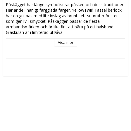
Påskägget har länge symboliserat påsken och dess traditioner. 
Här är de i härligt färgglada färger. YellowTwirl Tassel berlock 
har en gul bas med lite inslag av brunt i ett snurrat mönster 
som ger liv i smycket. Påskäggen passar de flesta 
armbandsmärken och är lika fint att bära på ett halsband. 
Glaskulan är i limiterad utgåva. 
Visa mer
Designer: Lise Aagaard
Material: Glas, Silver 925